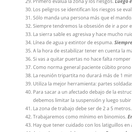
Primero evalúa la zona y los riesgos.
Luego 
Los peligros se identifican los riesgos se eva
Sólo manda una persona más que el mand
Siempre tendremos la obsesión de ir a por e
La sierra sable es agresiva y hace mucho rui
Línea de agua y extintor de espuma.
Siempre
A la hora de estabilizar tener en cuenta la 
Si vas a quitar puertas no hace falta romper 
Como norma general paciente cúbito prono sa
La reunión tripartita no durará más de 1 mi
Utiliza la mejor herramienta: partes soldadas
Para sacar a un afectado debajo de la estru
debemos limitar la suspensión y luego subir 
La zona de trabajo debe ser de 2 a 5 metros.
Trabajaremos como mínimo en binomios.
E
Hay que tener cuidado con los latiguillos en 