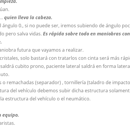
empieza.
lúan.
o…
quien lleva la cabeza.
l ángulo 0., si no puede ser, iremos subiendo de ángulo poc
do pero salva vidas.
Es rápida sobre todo en maniobras con 
.
maniobra futura que vayamos a realizar.
cristales, solo bastará con tratarlos con cinta será más rápi
ldrá cubito prono, paciente lateral saldrá en forma lateral
nuto.
 o remachadas (separador) , tornillería (taladro de impacto),
ctura del vehículo debemos subir dicha estructura solament
la estructura del vehículo o el neumático.
n equipo.
aristas.